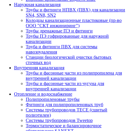
Наружная канализация
Трубы и фитинги НПВХ (ПВХ) для канализации
SN4, SN8, SN2
Колодцы канализационные пластиковые (пр-во
ООО "СКТ инжиниринг")
Трубы дренажные ПЭ и фитинги
Трубы ПЭ гофрированные для наружной
канализации
Труба и фитинги ПВХ для системы
навозоудаления
Станции биологической очистки бытовых
сточных вод
Внутренняя канализация
Трубы и фасонные части из полипропилена для
внутренней канализации
Трубы и фасонные части из чугуна для
внутренней канализации
Отопление и водоснабжение
Полипропиленовые трубы
Фитинги для полипропиленовых труб
Системы трубопроводов TECE (сшитый
полиэтилен)
Системы трубопроводов Tweetop
Термостатическое и балансировочное
оборудование SANEXT