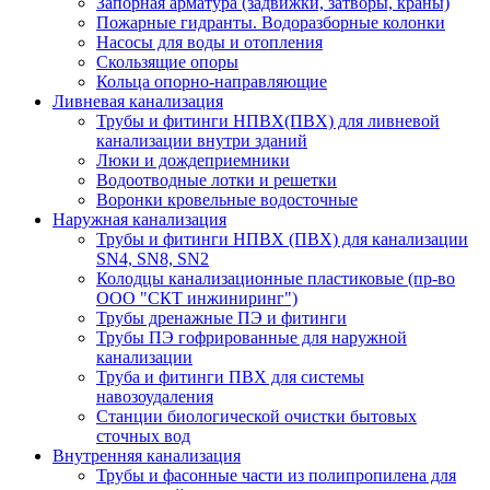
Запорная арматура (задвижки, затворы, краны)
Пожарные гидранты. Водоразборные колонки
Насосы для воды и отопления
Скользящие опоры
Кольца опорно-направляющие
Ливневая канализация
Трубы и фитинги НПВХ(ПВХ) для ливневой
канализации внутри зданий
Люки и дождеприемники
Водоотводные лотки и решетки
Воронки кровельные водосточные
Наружная канализация
Трубы и фитинги НПВХ (ПВХ) для канализации
SN4, SN8, SN2
Колодцы канализационные пластиковые (пр-во
ООО "СКТ инжиниринг")
Трубы дренажные ПЭ и фитинги
Трубы ПЭ гофрированные для наружной
канализации
Труба и фитинги ПВХ для системы
навозоудаления
Станции биологической очистки бытовых
сточных вод
Внутренняя канализация
Трубы и фасонные части из полипропилена для