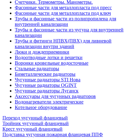
Счетчики. Термометры. Манометры.
Фасонные части для металлопласта под пресс
Фасонные части для металлопласта под ключ
Трубы и фасонные части из полипропилена для
внутренней канализации
Трубы и фасонные части из чугуна для внутренней
канализации
Трубы и фитинги НПВХ(ПВХ) для ливневой
канализации внутри зданий
Люки и дождеприемники
Водоотводные лотки и решетки
Воронки кровельные водосточные
Стальные радиаторы
Биметаллические радиаторы
Чугунные радиаторы STI Нова
Чугунные радиаторы OGINT
Чугунные радиаторы Луганск
Аксессуары для чугунных радиаторов
Водонагреватели электрические
Котельное оборудование
Переход чугунный фланцевый
Тройник чугунный фланцевый
Крест чугунный фланцевый
Подставка чугунная пожарная фланцевая ППФ