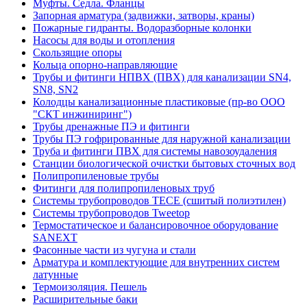
Муфты. Седла. Фланцы
Запорная арматура (задвижки, затворы, краны)
Пожарные гидранты. Водоразборные колонки
Насосы для воды и отопления
Скользящие опоры
Кольца опорно-направляющие
Трубы и фитинги НПВХ (ПВХ) для канализации SN4,
SN8, SN2
Колодцы канализационные пластиковые (пр-во ООО
"СКТ инжиниринг")
Трубы дренажные ПЭ и фитинги
Трубы ПЭ гофрированные для наружной канализации
Труба и фитинги ПВХ для системы навозоудаления
Станции биологической очистки бытовых сточных вод
Полипропиленовые трубы
Фитинги для полипропиленовых труб
Системы трубопроводов TECE (сшитый полиэтилен)
Системы трубопроводов Tweetop
Термостатическое и балансировочное оборудование
SANEXT
Фасонные части из чугуна и стали
Арматура и комплектующие для внутренних систем
латунные
Термоизоляция. Пешель
Расширительные баки