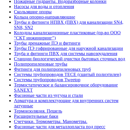
Пожарные гидранты. Водоразборные колонки
Насосы для воды и отопления
Скользящие опоры
Кольца опорно-направляющие
Трубы и фитинги НПВХ (ПВХ) для канализации SN4,
SN8, SN2
Колодцы канализационные пластиковые (пр-во ООО
"СКТ инжиниринг")
Трубы дренажные ПЭ и фитинги
Трубы ПЭ гофрированные для наружной канализации
Труба и фитинги ПВХ для системы навозоудаления
Станции биологической очистки бытовых сточных вод
Полипропиленовые трубы
Фитинги для полипропиленовых труб
Системы трубопроводов TECE (сшитый полиэтилен)
Системы трубопроводов Tweetop
Термостатическое и балансировочное оборудование
SANEXT
Фасонные части из чугуна и стали
Арматура и комплектующие для внутренних систем
латунные
Термоизоляция. Пешель
Расширительные баки
Счетчики. Термометры. Манометры.
Фасонные части для металлопласта под пресс