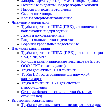
Запорная арматура (задвижки, затворы, краны)
Пожарные гидранты. Водоразборные колонки
Насосы для воды и отопления
Скользящие опоры
Кольца опорно-направляющие
Ливневая канализация
Трубы и фитинги НПВХ(ПВХ) для ливневой
канализации внутри зданий
Люки и дождеприемники
Водоотводные лотки и решетки
Воронки кровельные водосточные
Наружная канализация
Трубы и фитинги НПВХ (ПВХ) для канализации
SN4, SN8, SN2
Колодцы канализационные пластиковые (пр-во
ООО "СКТ инжиниринг")
Трубы дренажные ПЭ и фитинги
Трубы ПЭ гофрированные для наружной
канализации
Труба и фитинги ПВХ для системы
навозоудаления
Станции биологической очистки бытовых
сточных вод
Внутренняя канализация
Трубы и фасонные части из полипропилена для