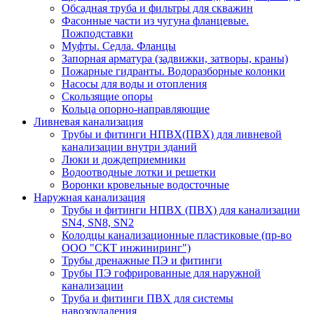
Обсадная труба и фильтры для скважин
Фасонные части из чугуна фланцевые.
Пожподставки
Муфты. Седла. Фланцы
Запорная арматура (задвижки, затворы, краны)
Пожарные гидранты. Водоразборные колонки
Насосы для воды и отопления
Скользящие опоры
Кольца опорно-направляющие
Ливневая канализация
Трубы и фитинги НПВХ(ПВХ) для ливневой
канализации внутри зданий
Люки и дождеприемники
Водоотводные лотки и решетки
Воронки кровельные водосточные
Наружная канализация
Трубы и фитинги НПВХ (ПВХ) для канализации
SN4, SN8, SN2
Колодцы канализационные пластиковые (пр-во
ООО "СКТ инжиниринг")
Трубы дренажные ПЭ и фитинги
Трубы ПЭ гофрированные для наружной
канализации
Труба и фитинги ПВХ для системы
навозоудаления