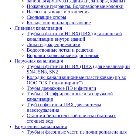
Запорная арматура (задвижки, затворы, краны)
Пожарные гидранты. Водоразборные колонки
Насосы для воды и отопления
Скользящие опоры
Кольца опорно-направляющие
Ливневая канализация
Трубы и фитинги НПВХ(ПВХ) для ливневой
канализации внутри зданий
Люки и дождеприемники
Водоотводные лотки и решетки
Воронки кровельные водосточные
Наружная канализация
Трубы и фитинги НПВХ (ПВХ) для канализации
SN4, SN8, SN2
Колодцы канализационные пластиковые (пр-во
ООО "СКТ инжиниринг")
Трубы дренажные ПЭ и фитинги
Трубы ПЭ гофрированные для наружной
канализации
Труба и фитинги ПВХ для системы
навозоудаления
Станции биологической очистки бытовых
сточных вод
Внутренняя канализация
Трубы и фасонные части из полипропилена для