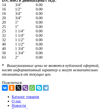
DN, мм
G в дюймах
Цена c НДС
14
3/4"
0.00
16
1/2''
0.00
16
3/4"
0.00
20
3/4''
0.00
20
1''
0.00
25
1''
0.00
25
1 1/4''
0.00
32
1 1/4''
0.00
32
1 1/2''
0.00
40
1 1/2''
0.00
40
1 3/4''
0.00
50
1 3/4''
0.00
63
2''
0.00
*
Вышеуказанные цены не являются публичной офертой,
носят информативный характер и могут незначительно
отличаться от текущих цен.
Поделиться:
Каталог товаров
О нас
Новости