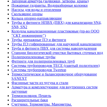
Запорная арматура (задвижки, затворы, краны)
Пожарные гидранты. Водоразборные колонки
Насосы для воды и отопления
Скользящие опоры
Кольца опорно-направляющие
Трубы и фитинги НПВХ (ПВХ) для канализации SN4,
SN8, SN2
Колодцы канализационные пластиковые (пр-во ООО
"СКТ инжиниринг")
Трубы дренажные ПЭ и фитинги
Трубы ПЭ гофрированные для наружной канализации
Труба и фитинги ПВХ для системы навозоудаления
Станции биологической очистки бытовых сточных вод
Полипропиленовые трубы
Фитинги для полипропиленовых труб
Системы трубопроводов TECE (сшитый полиэтилен)
Системы трубопроводов Tweetop
Термостатическое и балансировочное оборудование
SANEXT
Фасонные части из чугуна и стали
Арматура и комплектующие для внутренних систем
латунные
Термоизоляция. Пешель
Расширительные баки
Счетчики. Термометры. Манометры.