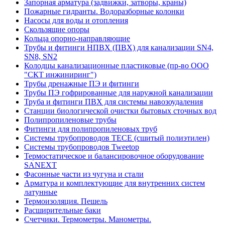
Запорная арматура (задвижки, затворы, краны)
Пожарные гидранты. Водоразборные колонки
Насосы для воды и отопления
Скользящие опоры
Кольца опорно-направляющие
Трубы и фитинги НПВХ (ПВХ) для канализации SN4,
SN8, SN2
Колодцы канализационные пластиковые (пр-во ООО
"СКТ инжиниринг")
Трубы дренажные ПЭ и фитинги
Трубы ПЭ гофрированные для наружной канализации
Труба и фитинги ПВХ для системы навозоудаления
Станции биологической очистки бытовых сточных вод
Полипропиленовые трубы
Фитинги для полипропиленовых труб
Системы трубопроводов TECE (сшитый полиэтилен)
Системы трубопроводов Tweetop
Термостатическое и балансировочное оборудование
SANEXT
Фасонные части из чугуна и стали
Арматура и комплектующие для внутренних систем
латунные
Термоизоляция. Пешель
Расширительные баки
Счетчики. Термометры. Манометры.