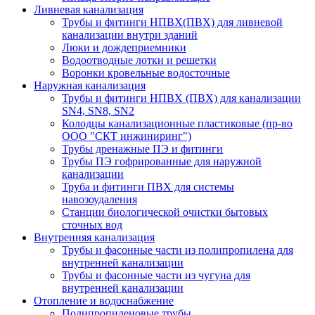
Ливневая канализация
Трубы и фитинги НПВХ(ПВХ) для ливневой
канализации внутри зданий
Люки и дождеприемники
Водоотводные лотки и решетки
Воронки кровельные водосточные
Наружная канализация
Трубы и фитинги НПВХ (ПВХ) для канализации
SN4, SN8, SN2
Колодцы канализационные пластиковые (пр-во
ООО "СКТ инжиниринг")
Трубы дренажные ПЭ и фитинги
Трубы ПЭ гофрированные для наружной
канализации
Труба и фитинги ПВХ для системы
навозоудаления
Станции биологической очистки бытовых
сточных вод
Внутренняя канализация
Трубы и фасонные части из полипропилена для
внутренней канализации
Трубы и фасонные части из чугуна для
внутренней канализации
Отопление и водоснабжение
Полипропиленовые трубы