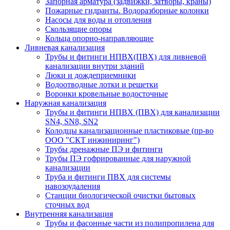
Запорная арматура (задвижки, затворы, краны)
Пожарные гидранты. Водоразборные колонки
Насосы для воды и отопления
Скользящие опоры
Кольца опорно-направляющие
Ливневая канализация
Трубы и фитинги НПВХ(ПВХ) для ливневой
канализации внутри зданий
Люки и дождеприемники
Водоотводные лотки и решетки
Воронки кровельные водосточные
Наружная канализация
Трубы и фитинги НПВХ (ПВХ) для канализации
SN4, SN8, SN2
Колодцы канализационные пластиковые (пр-во
ООО "СКТ инжиниринг")
Трубы дренажные ПЭ и фитинги
Трубы ПЭ гофрированные для наружной
канализации
Труба и фитинги ПВХ для системы
навозоудаления
Станции биологической очистки бытовых
сточных вод
Внутренняя канализация
Трубы и фасонные части из полипропилена для